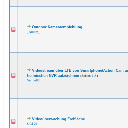
Outdoor Kameraempfehlung
_Nooby_
Videostream über LTE von Smartphone/Action Cam a
heimischen NVR aufzeichnen
(Seiten:
1
2
)
Verme88
Videoüberwachung Freifläche
UGF21!