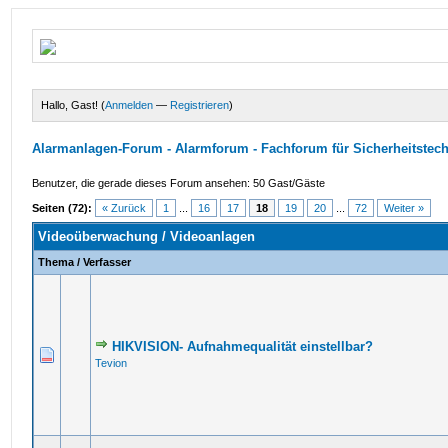
Hallo, Gast! (
Anmelden
—
Registrieren
)
Alarmanlagen-Forum - Alarmforum - Fachforum für Sicherheitstec
Benutzer, die gerade dieses Forum ansehen: 50 Gast/Gäste
Seiten (72):
« Zurück
1
...
16
17
18
19
20
...
72
Weiter »
Videoüberwachung / Videoanlagen
Thema
/
Verfasser
HIKVISION- Aufnahmequalität einstellbar?
Tevion