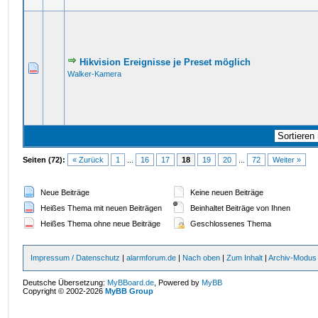
Hikvision Ereignisse je Preset möglich
Walker-Kamera
Seiten (72):
« Zurück
1
...
16
17
18
19
20
...
72
Weiter »
Neue Beiträge
Keine neuen Beiträge
Heißes Thema mit neuen Beiträgen
Beinhaltet Beiträge von Ihnen
Heißes Thema ohne neue Beiträge
Geschlossenes Thema
Impressum / Datenschutz
|
alarmforum.de
|
Nach oben
|
Zum Inhalt
|
Archiv-Modus
Deutsche Übersetzung:
MyBBoard.de
, Powered by
MyBB
Copyright © 2002-2026
MyBB Group