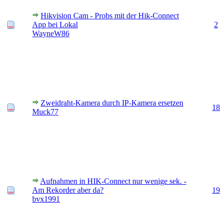
Hikvision Cam - Probs mit der Hik-Connect
App bei Lokal
2
WayneW86
Zweidraht-Kamera durch IP-Kamera ersetzen
18
Muck77
Aufnahmen in HIK-Connect nur wenige sek. -
Am Rekorder aber da?
19
bvx1991