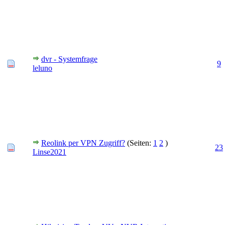
dvr - Systemfrage
9
leluno
Reolink per VPN Zugriff?
(Seiten:
1
2
)
23
Linse2021