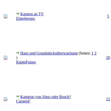
Kamera an TV
5
Elsterberger
Haus und Grundstücksüberwachung
(Seiten:
1
2
)
26
KäptnFuture
Kameras von Abus oder Bosch?
12
CarstenF