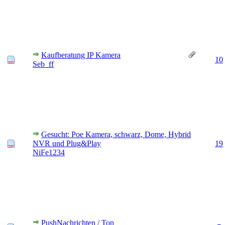
Kaufberatung IP Kamera
10
Seb_ff
Gesucht: Poe Kamera, schwarz, Dome, Hybrid
NVR und Plug&Play
19
NiFe1234
PushNachrichten / Ton