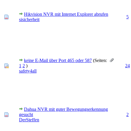
Hikvision NVR mit Internet Explorer abrufen
5
sisicherheit
keine E-Mail über Port 465 oder 587
(Seiten:
1
2
)
24
safety4all
Dahua NVR mit guter Bewegungserkennung
gesucht
2
DerSteffen