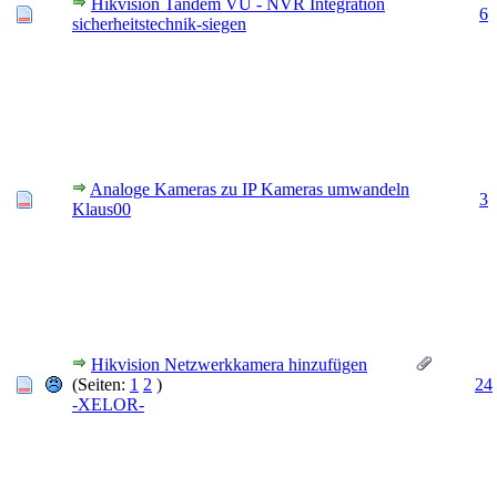
Hikvision Tandem VU - NVR Integration
6
sicherheitstechnik-siegen
Analoge Kameras zu IP Kameras umwandeln
3
Klaus00
Hikvision Netzwerkkamera hinzufügen
(Seiten:
1
2
)
24
-XELOR-