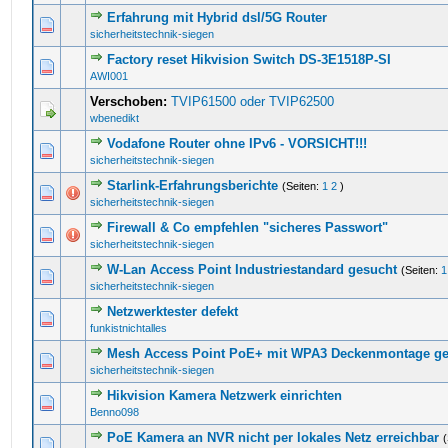
Erfahrung mit Hybrid dsl/5G Router
0 Bewertung(en) - 0 von 5 durchschnittlich
1
2
3
4
5
sicherheitstechnik-siegen
Factory reset Hikvision Switch DS-3E1518P-SI
0 Bewertung(en) - 0 von 5 durchschnittlich
1
2
3
4
5
AWI001
Verschoben:
TVIP61500 oder TVIP62500
wbenedikt
Vodafone Router ohne IPv6 - VORSICHT!!!
0 Bewertung(en) - 0 von 5 durchschnittlich
1
2
3
4
5
sicherheitstechnik-siegen
Starlink-Erfahrungsberichte
(Seiten:
1
2
)
0 Bewertung(en) - 0 von 5 durchschnittlich
1
2
3
4
5
sicherheitstechnik-siegen
Firewall & Co empfehlen "sicheres Passwort"
0 Bewertung(en) - 0 von 5 durchschnittlich
1
2
3
4
5
sicherheitstechnik-siegen
W-Lan Access Point Industriestandard gesucht
(Seiten:
1
0 Bewertung(en) - 0 von 5 durchschnittlich
1
2
3
4
5
sicherheitstechnik-siegen
Netzwerktester defekt
0 Bewertung(en) - 0 von 5 durchschnittlich
1
2
3
4
5
funkistnichtalles
Mesh Access Point PoE+ mit WPA3 Deckenmontage g
0 Bewertung(en) - 0 von 5 durchschnittlich
1
2
3
4
5
sicherheitstechnik-siegen
Hikvision Kamera Netzwerk einrichten
0 Bewertung(en) - 0 von 5 durchschnittlich
1
2
3
4
5
Benno098
PoE Kamera an NVR nicht per lokales Netz erreichbar
0 Bewertung(en) - 0 von 5 durchschnittlich
1
2
3
4
5