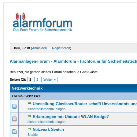
Hallo, Gast! (
Anmelden
—
Registrieren
)
Alarmanlagen-Forum - Alarmforum - Fachforum für Sicherheitstec
Benutzer, die gerade dieses Forum ansehen: 3 Gast/Gäste
Seiten (2):
1
2
Weiter »
Netzwerktechnik
Thema
/
Verfasser
Umstellung Glasfaser/Router schafft Unverständnis u
0 Bewertung(en) - 0 von 5 durchschnittlich
1
2
3
4
5
sicherheitstechnik-siegen
Erfahrungen mit Ubiquiti WLAN Bridge?
0 Bewertung(en) - 0 von 5 durchschnittlich
1
2
3
4
5
sicherheitstechnik-siegen
Netzwerk-Switch
0 Bewertung(en) - 0 von 5 durchschnittlich
1
2
3
4
5
Snakie