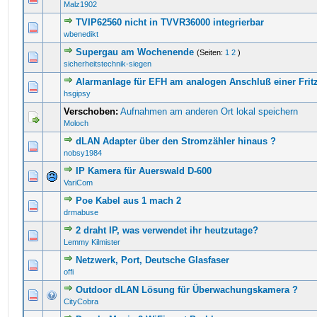
Malz1902
TVIP62560 nicht in TVVR36000 integrierbar
0 Bewertung(en) - 0 von 5 durchschnittlich
1
2
3
4
5
wbenedikt
Supergau am Wochenende
(Seiten:
1
2
)
0 Bewertung(en) - 0 von 5 durchschnittlich
1
2
3
4
5
sicherheitstechnik-siegen
Alarmanlage für EFH am analogen Anschluß einer Frit
0 Bewertung(en) - 0 von 5 durchschnittlich
1
2
3
4
5
hsgipsy
Verschoben:
Aufnahmen am anderen Ort lokal speichern
Moloch
dLAN Adapter über den Stromzähler hinaus ?
0 Bewertung(en) - 0 von 5 durchschnittlich
1
2
3
4
5
nobsy1984
IP Kamera für Auerswald D-600
0 Bewertung(en) - 0 von 5 durchschnittlich
1
2
3
4
5
VariCom
Poe Kabel aus 1 mach 2
0 Bewertung(en) - 0 von 5 durchschnittlich
1
2
3
4
5
drmabuse
2 draht IP, was verwendet ihr heutzutage?
0 Bewertung(en) - 0 von 5 durchschnittlich
1
2
3
4
5
Lemmy Kilmister
Netzwerk, Port, Deutsche Glasfaser
0 Bewertung(en) - 0 von 5 durchschnittlich
1
2
3
4
5
offi
Outdoor dLAN Lösung für Überwachungskamera ?
0 Bewertung(en) - 0 von 5 durchschnittlich
1
2
3
4
5
CityCobra