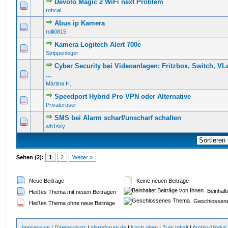
Devolo Magic 2 WiFi next Problem
0 Bewertung(en) - 0 von 5 durchschnittlich
1
2
3
4
5
robcal
Abus ip Kamera
0 Bewertung(en) - 0 von 5 durchschnittlich
1
2
3
4
5
rolli0815
Kamera Logitech Alert 700e
0 Bewertung(en) - 0 von 5 durchschnittlich
1
2
3
4
5
Strippenleger
Cyber Security bei Videoanlagen; Fritzbox, Switch, VL
0 Bewertung(en) - 0 von 5 durchschnittlich
1
2
3
4
5
...
Martina H.
Speedport Hybrid Pro VPN oder Alternative
0 Bewertung(en) - 0 von 5 durchschnittlich
1
2
3
4
5
Privateruser
SMS bei Alarm scharf/unscharf schalten
0 Bewertung(en) - 0 von 5 durchschnittlich
1
2
3
4
5
wh1sky
Seiten (2):
1
2
Weiter »
Neue Beiträge
Keine neuen Beiträge
Beinhalt
Heißes Thema mit neuen Beiträgen
Geschlossen
Heißes Thema ohne neue Beiträge
Impressum / Datenschutz
|
alarmforum.de
|
Nach oben
|
Zum Inhalt
|
Archiv-Modus