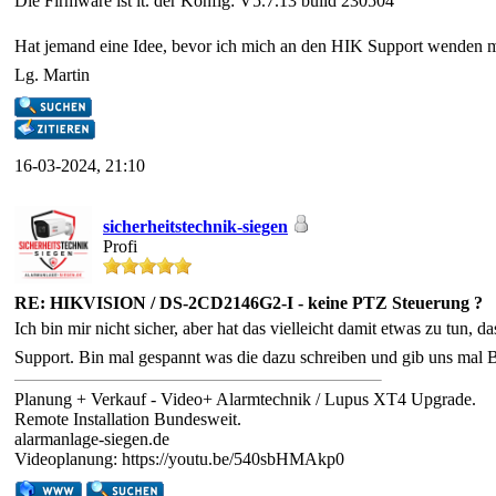
Die Firmware ist lt. der Konfig: V5.7.13 build 230504
Hat jemand eine Idee, bevor ich mich an den HIK Support wenden
Lg. Martin
16-03-2024, 21:10
sicherheitstechnik-siegen
Profi
RE: HIKVISION / DS-2CD2146G2-I - keine PTZ Steuerung ?
Ich bin mir nicht sicher, aber hat das vielleicht damit etwas zu tun
Support. Bin mal gespannt was die dazu schreiben und gib uns mal 
Planung + Verkauf - Video+ Alarmtechnik / Lupus XT4 Upgrade.
Remote Installation Bundesweit.
alarmanlage-siegen.de
Videoplanung: https://youtu.be/540sbHMAkp0