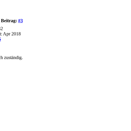
Beitrag:
#3
32
it: Apr 2018
5
ch zuständig.