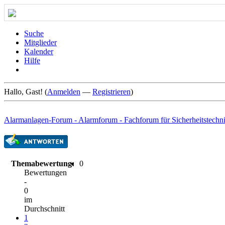
Suche
Mitglieder
Kalender
Hilfe
Hallo, Gast! (
Anmelden
—
Registrieren
)
Alarmanlagen-Forum - Alarmforum - Fachforum für Sicherheitstechn
Themabewertung:
0
Bewertungen
-
0
im
Durchschnitt
1