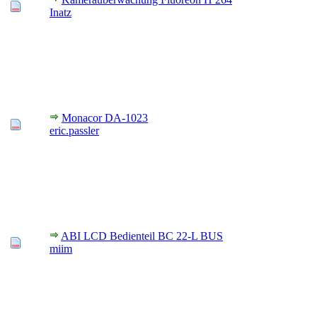
Inatz
Monacor DA-1023
eric.passler
ABI LCD Bedienteil BC 22-L BUS
miim