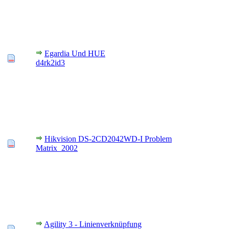
Egardia Und HUE
d4rk2id3
Hikvision DS-2CD2042WD-I Problem
Matrix_2002
Agility 3 - Linienverknüpfung