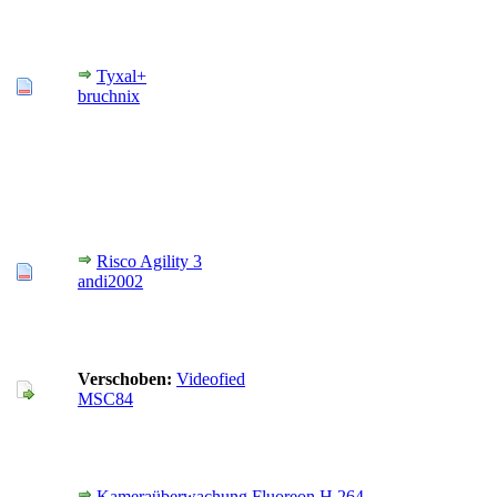
Tyxal+
bruchnix
Risco Agility 3
andi2002
Verschoben:
Videofied
MSC84
Kameraüberwachung Fluoreon H 264