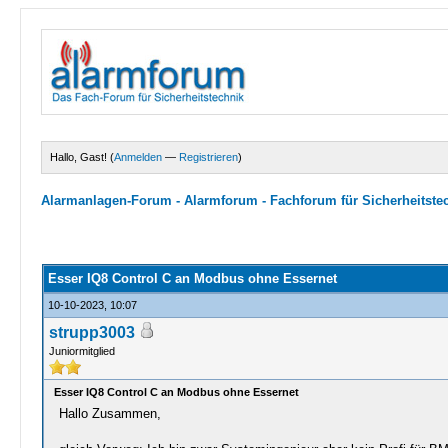
Hallo, Gast! (
Anmelden
—
Registrieren
)
Alarmanlagen-Forum - Alarmforum - Fachforum für Sicherheitste
0 Bewertungen - 0 im Durchschnitt
1
2
3
4
5
Esser IQ8 Control C an Modbus ohne Essernet
10-10-2023, 10:07
strupp3003
Juniormitglied
Esser IQ8 Control C an Modbus ohne Essernet
Hallo Zusammen,