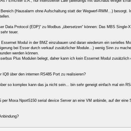
As / Errichter o.Ä., nur interssierter Laie (allerdings mit durchaus einiger 
en Bereich (Hausalarm ohne Aufschaltung statt der Wegwerf-RWM…) besorgt. I
ellen.
er Data Protocol (EDP)“ zu Modbus „übersetzen“ können: Das MBS Single-X 
sehr teuer.
ssernet Modul in der BMZ einzubauen und daran wiederum ein serielles Modul
steigerung bei Esser durch verkauf zusätzlicher Module…) wenig Sinn zu mach
ebunden werden können.
erbus Plus Modulen belegt, daher kann ich kein Essernet Modul zusätzlich ei
 IQ8 über den internen RS485 Port zu realisieren?
 Aber so komplex kann das ja nicht sein… bin sehr geneigt einfach mal ein
per Moxa Nport5150 serial device Server an eine VM anbinde, auf der eine Sof
 Anbindung?