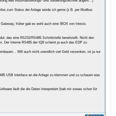
Erfahrung was Automatisierungs- und Steuerungstechnik angeht…)
nfos zum Status der Anlage würde ich gerne (z.B. per Modbus
Gateway, früher gab es wohl auch eine IBOX von Intesis.
, das eine RS232/RS485 Schnittstelle bereitstellt. Nicht den
en. Der Interne RS485 der IQ8 scheint ja auch das EDP zu
nbauen… Will auch nicht unendlich viel Geld versenken, ist ja nur
 RS485 USB Interface an die Anlage zu klemmen und zu schauen was
tware läuft die die Daten Interpretiert (hab mir sowas schon für