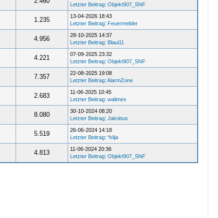
2.460
Letzter Beitrag
:
Objekt907_SNF
13-04-2026 18:43
1.235
Letzter Beitrag
:
Feuermelder
28-10-2025 14:37
4.956
Letzter Beitrag
:
Blaui11
07-09-2025 23:32
4.221
Letzter Beitrag
:
Objekt907_SNF
22-08-2025 19:08
7.357
Letzter Beitrag
:
AlarmZone
11-06-2025 10:45
2.683
Letzter Beitrag
:
walimex
30-10-2024 08:20
8.080
Letzter Beitrag
:
Jakobus
26-06-2024 14:18
5.519
Letzter Beitrag
:
*klija
11-06-2024 20:36
4.813
Letzter Beitrag
:
Objekt907_SNF