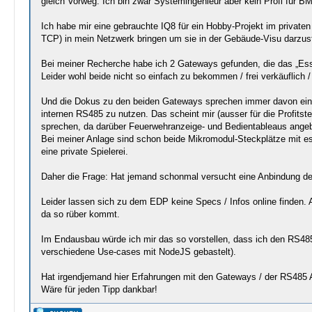
gleich Vorweg: Ich bin zwar Systemingenieur aber kein Profi für BM
Ich habe mir eine gebrauchte IQ8 für ein Hobby-Projekt im privat
TCP) in mein Netzwerk bringen um sie in der Gebäude-Visu darzust
Bei meiner Recherche habe ich 2 Gateways gefunden, die das „Ess
Leider wohl beide nicht so einfach zu bekommen / frei verkäuflich / 
Und die Dokus zu den beiden Gateways sprechen immer davon ein E
internen RS485 zu nutzen. Das scheint mir (ausser für die Profit
sprechen, da darüber Feuerwehranzeige- und Bedientableaus ang
Bei meiner Anlage sind schon beide Mikromodul-Steckplätze mit ess
eine private Spielerei.
Daher die Frage: Hat jemand schonmal versucht eine Anbindung der
Leider lassen sich zu dem EDP keine Specs / Infos online finden.
da so rüber kommt.
Im Endausbau würde ich mir das so vorstellen, dass ich den RS485 
verschiedene Use-cases mit NodeJS gebastelt).
Hat irgendjemand hier Erfahrungen mit den Gateways / der RS485
Wäre für jeden Tipp dankbar!