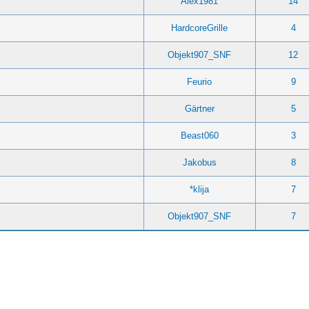
Alex1981
14
HardcoreGrille
4
Objekt907_SNF
12
Feurio
9
Gärtner
5
Beast060
3
Jakobus
8
*klija
7
Objekt907_SNF
7