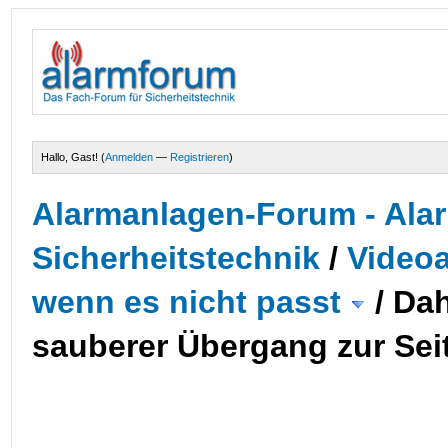
Hallo, Gast! (
Anmelden
—
Registrieren
)
Alarmanlagen-Forum - Alar
Sicherheitstechnik
/
Videoa
wenn es nicht passt
/
Dah
sauberer Übergang zur Se