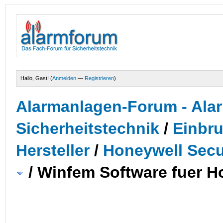
Hallo, Gast! (
Anmelden
—
Registrieren
)
Alarmanlagen-Forum - Alar
Sicherheitstechnik
/
Einbr
Hersteller
/
Honeywell Secur
/
Winfem Software fuer H