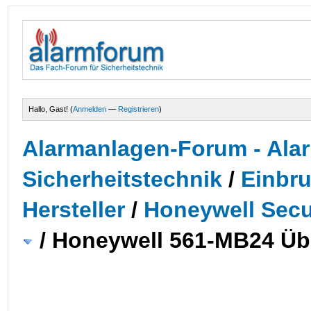
Hallo, Gast! (
Anmelden
—
Registrieren
)
Alarmanlagen-Forum - Alar
Sicherheitstechnik
/
Einbr
Hersteller
/
Honeywell Secur
/
Honeywell 561-MB24 Ü