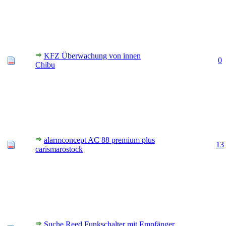
KFZ Überwachung von innen
0
Chibu
alarmconcept AC 88 premium plus
13
carismarostock
Suche Reed Funkschalter mit Empfänger