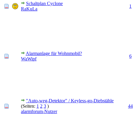
Schaltplan Cyclone
1
RaKuLa
Alarmanlage für Wohnmobil?
6
WaWipf
"Auto-weg-Detektor" / Keyless-go-Diebstähle
(Seiten:
1
2
3
)
44
alarmforum-Nutzer