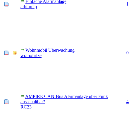
Einfache Alarmanlage
1
arhturclp
Wohnmobil Überwachung
0
womofritze
AMPIRE CAN-Bus Alarmanlage über Funk
ausschaltbar?
4
RC23