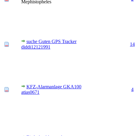
Mephistopheles
suche Guten GPS Tracker
14
diddi12121991
KFZ-Alarmanlage GKA100
4
atias0671