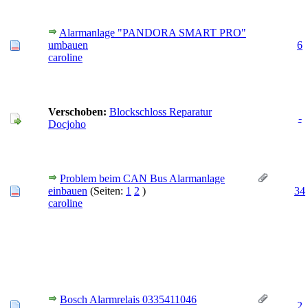
Alarmanlage "PANDORA SMART PRO"
umbauen
6
caroline
Verschoben:
Blockschloss Reparatur
-
Docjoho
Problem beim CAN Bus Alarmanlage
einbauen
(Seiten:
1
2
)
34
caroline
Bosch Alarmrelais 0335411046
2