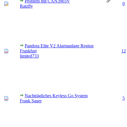
Problem mit CAN3903V
0
Ratzfly
Pandora Elite V2 Alarmanlage Region
Frankfurt
12
limited733
Nachträgliches Keyless Go System
5
Frank Sauer