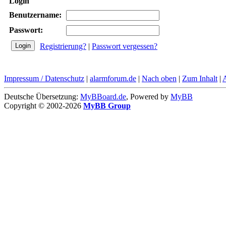
Login
Benutzername:
Passwort:
Registrierung?
|
Passwort vergessen?
Impressum / Datenschutz
|
alarmforum.de
|
Nach oben
|
Zum Inhalt
|
Deutsche Übersetzung:
MyBBoard.de
, Powered by
MyBB
Copyright © 2002-2026
MyBB Group