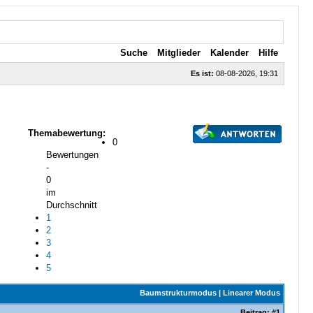
Suche
Mitglieder
Kalender
Hilfe
Es ist:
08-08-2026, 19:31
Themabewertung:
0
Bewertungen
-
0
im
Durchschnitt
1
2
3
4
5
Baumstrukturmodus
|
Linearer Modus
Beitrag:
#1