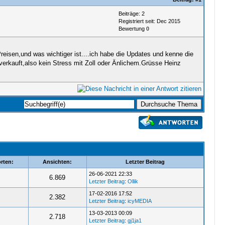
Beiträge: 2
Registriert seit: Dec 2015
Bewertung
0
eisen,und was wichtiger ist....ich habe die Updates und kenne die
 verkauft,also kein Stress mit Zoll oder Änlichem.Grüsse Heinz
rten:
Ansichten:
Letzter Beitrag
26-06-2021 22:33
6.869
Letzter Beitrag
:
Ollik
17-02-2016 17:52
2.382
Letzter Beitrag
:
icyMEDIA
13-03-2013 00:09
2.718
Letzter Beitrag
:
gj1ja1