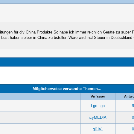
ngen für div China Produkte.So habe ich immer reichlich Geräte zu super Pr
 Lust haben selber in China zu bstellen.Ware wird incl Steuer in Deutschland
Möglicherweise verwandte Themen...
Verfasser
Antwo
Lgo-Lgo
9
icyMEDIA
0
gj1ja1
0