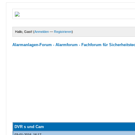
Hallo, Gast! (
Anmelden
—
Registrieren
)
Alarmanlagen-Forum - Alarmforum - Fachforum für Sicherheitste
DVR s und Cam
03-01-2016, 16:17