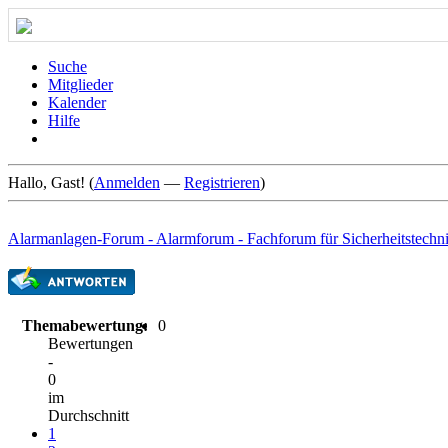
Suche
Mitglieder
Kalender
Hilfe
Hallo, Gast! (
Anmelden
—
Registrieren
)
Alarmanlagen-Forum - Alarmforum - Fachforum für Sicherheitstechn
Themabewertung:
0
Bewertungen
-
0
im
Durchschnitt
1