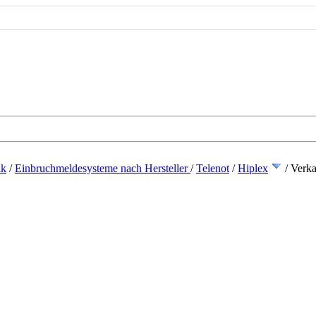
ik
/
Einbruchmeldesysteme nach Hersteller
/
Telenot
/
Hiplex
/
Verk