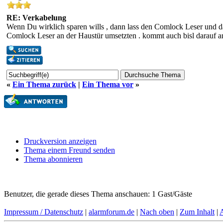
RE: Verkabelung
Wenn Du wirklich sparen wills , dann lass den Comlock Leser und d
Comlock Leser an der Haustür umsetzten . kommt auch bisl darauf an 
«
Ein Thema zurück
|
Ein Thema vor
»
Druckversion anzeigen
Thema einem Freund senden
Thema abonnieren
Benutzer, die gerade dieses Thema anschauen: 1 Gast/Gäste
Impressum / Datenschutz
|
alarmforum.de
|
Nach oben
|
Zum Inhalt
|