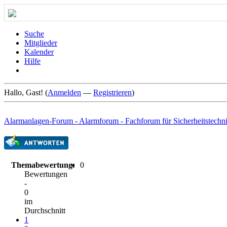
Suche
Mitglieder
Kalender
Hilfe
Hallo, Gast! (
Anmelden
—
Registrieren
)
Alarmanlagen-Forum - Alarmforum - Fachforum für Sicherheitstechn
Themabewertung:
0
Bewertungen
-
0
im
Durchschnitt
1