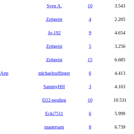
Sven A.
10
3.543
Zeitgeist
4
2.205
Jo-192
9
4.654
Zeitgeist
5
3.256
Zeitgeist
15
6.685
r App
michaelzuffinger
6
4.413
SammyHH
3
4.163
D22-neuling
10
10.531
Ecki7511
6
5.999
mastersam
8
6.739