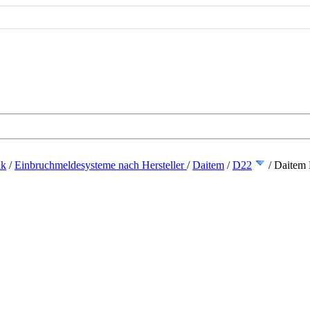
ik
/
Einbruchmeldesysteme nach Hersteller
/
Daitem
/
D22
/
Daitem 