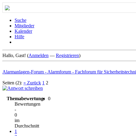
Suche
Mitglieder
Kalender
Hilfe
Hallo, Gast! (
Anmelden
—
Registrieren
)
Alarmanlagen-Forum - Alarmforum - Fachforum für Sicherheitstechn
Seiten (2):
« Zurück
1
2
Themabewertung:
0
Bewertungen
-
0
im
Durchschnitt
1