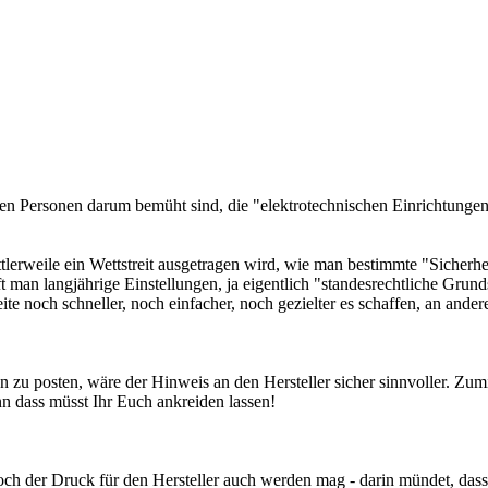
nden Personen darum bemüht sind, die "elektrotechnischen Einrichtung
ttlerweile ein Wettstreit ausgetragen wird, wie man bestimmte "Sicher
ft man langjährige Einstellungen, ja eigentlich "standesrechtliche Gr
ite noch schneller, noch einfacher, noch gezielter es schaffen, an an
 zu posten, wäre der Hinweis an den Hersteller sicher sinnvoller. Zum
n dass müsst Ihr Euch ankreiden lassen!
hoch der Druck für den Hersteller auch werden mag - darin mündet, das