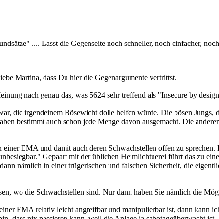
undsätze" .... Lasst die Gegenseite noch schneller, noch einfacher, noc
be Martina, dass Du hier die Gegenargumente vertrittst.
einung nach genau das, was 5624 sehr treffend als "Insecure by design
war, die irgendeinem Bösewicht dolle helfen würde. Die bösen Jungs, di
 haben bestimmt auch schon jede Menge davon ausgemacht. Die anderen b
nzen einer EMA und damit auch deren Schwachstellen offen zu sprechen.
h unbesiegbar." Gepaart mit der üblichen Heimlichtuerei führt das zu e
dann nämlich in einer trügerischen und falschen Sicherheit, die eigentlic
issen, wo die Schwachstellen sind. Nur dann haben Sie nämlich die Mögl
einer EMA relativ leicht angreifbar und manipulierbar ist, dann kann 
bin, dass nix passieren kann, weil die Anlage ja sabotageüberwacht is