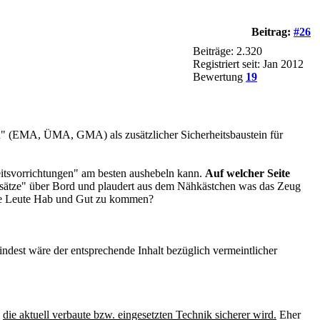
Beitrag:
#26
Beiträge: 2.320
Registriert seit: Jan 2012
Bewertung
19
en" (EMA, ÜMA, GMA) als zusätzlicher Sicherheitsbaustein für
heitsvorrichtungen" am besten aushebeln kann.
Auf welcher Seite
undsätze" über Bord und plaudert aus dem Nähkästchen was das Zeug
dere Leute Hab und Gut zu kommen?
indest wäre der entsprechende Inhalt bezüglich vermeintlicher
s
die aktuell verbaute bzw. eingesetzten Technik sicherer wird.
Eher