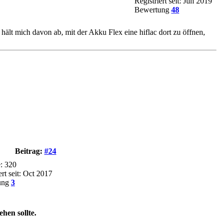
Registriert seit: Jun 2019
Bewertung
48
ält mich davon ab, mit der Akku Flex eine hiflac dort zu öffnen,
Beitrag:
#24
e: 320
ert seit: Oct 2017
ung
3
hen sollte.