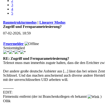
2
3
4
5
Baumstrukturmodus
|
Linearer Modus
Zugriff und Fernparametriesierung?
07-02-2026, 18:59
Feuermelder
Seniormitglied
RE: Zugriff und Fernparametriesierung?
Telenot muss man immerhin zugute halten, dass die den Errichter zwi
Der andere große deutsche Anbieter aus [...] lässt das bei seinen Z
Schlüssel. Und das machen anscheinend auch diverse andere Herstel
mit der unverschlüsselten UID arbeiten will.
---------
EDIT:
Firmensitz entfernt (der ist Branchenkollegen eh bekannt
)
Ollik