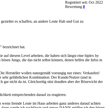
Registriert seit: Oct 2022
Bewertung
8
h gezielter es schaffen, an andere Leute Hab und Gut zu
" bezeichnet hat.
e auf diesem Level arbeiten, die haben sich längst eine hiplex by
ösen Jungs, die das nicht selbst können, denen helfen die Infos in
 Die Hersteller wollen naturgemäß vorrangig nur eines: Verkaufen!
iner sehr gefährlichen Kombination: Der Kunde/Nutzer (und in
h gar nicht da ist. Gleichzeitig sitzt draußen aber der Bösewicht der
ichkeit entsprechenden darauf zu reagieren.
ich wenn fremde Leute im Haus arbeiten ganz anderes darauf achten
t... dann werde ich nachlässig und genau DANN eröffne ich den bösen