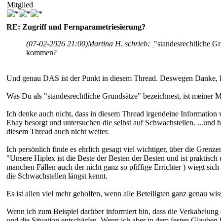
Mitglied
RE: Zugriff und Fernparametriesierung?
(07-02-2026 21:00)
Martina H. schrieb:
"standesrechtliche Gr
kommen?
Und genau DAS ist der Punkt in diesem Thread. Deswegen Danke, lie
Was Du als "standesrechtliche Grundsätze" bezeichnest, ist meiner M
Ich denke auch nicht, dass in diesem Thread irgendeine Information 
Ebay besorgt und untersuchen die selbst auf Schwachstellen. ...und
diesem Thread auch nicht weiter.
Ich persönlich finde es ehrlich gesagt viel wichtiger, über die Gre
"Unsere Hiplex ist die Beste der Besten der Besten und ist praktisc
manchen Fällen auch der nicht ganz so pfiffige Errichter ) wiegt sich 
die Schwachstellen längst kennt.
Es ist allen viel mehr geholfen, wenn alle Beteiligten ganz genau w
Wenn ich zum Beispiel darüber informiert bin, dass die Verkabelung 
und die Situation entschärfen. Wenn ich aber in dem festen Glauben 