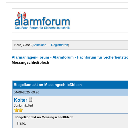
Hallo, Gast! (
Anmelden
—
Registrieren
)
Alarmanlagen-Forum - Alarmforum - Fachforum für Sicherheitste
Messingschließblech
0 Bewertungen - 0 im Durchschnitt
1
2
3
4
5
Riegelkontakt an Messingschließblech
04-08-2025, 09:26
Kolter
Juniormitglied
Riegelkontakt an Messingschließblech
Hallo,