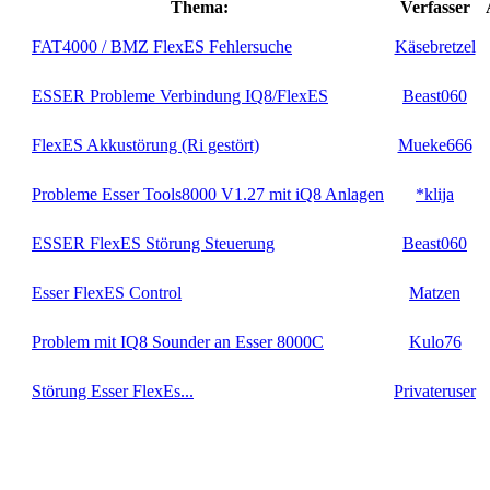
Thema:
Verfasser
FAT4000 / BMZ FlexES Fehlersuche
Käsebretzel
ESSER Probleme Verbindung IQ8/FlexES
Beast060
FlexES Akkustörung (Ri gestört)
Mueke666
Probleme Esser Tools8000 V1.27 mit iQ8 Anlagen
*klija
ESSER FlexES Störung Steuerung
Beast060
Esser FlexES Control
Matzen
Problem mit IQ8 Sounder an Esser 8000C
Kulo76
Störung Esser FlexEs...
Privateruser