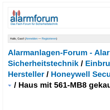
Hallo, Gast! (
Anmelden
—
Registrieren
)
Alarmanlagen-Forum - Alar
Sicherheitstechnik
/
Einbr
Hersteller
/
Honeywell Secur
/
Haus mit 561-MB8 gekau