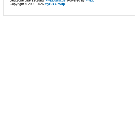
Deutsche Übersetzung:
MyBBoard.de
, Powered by
MyBB
Copyright © 2002-2026
MyBB Group