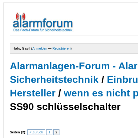
Hallo, Gast! (
Anmelden
—
Registrieren
)
Alarmanlagen-Forum - Alar
Sicherheitstechnik
/
Einbr
Hersteller
/
wenn es nicht p
SS90 schlüsselschalter
Seiten (2):
« Zurück
1
2