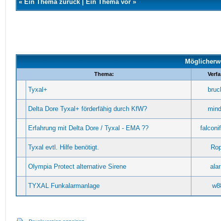
«
Ein Thema zurück
|
Ein Thema vor
»
Möglicherw
Thema:
Verf
Tyxal+
bruc
Delta Dore Tyxal+ förderfähig durch KfW?
min
Erfahrung mit Delta Dore / Tyxal - EMA ??
falcon
Tyxal evtl. Hilfe benötigt.
Ro
Olympia Protect alternative Sirene
ala
TYXAL Funkalarmanlage
w8