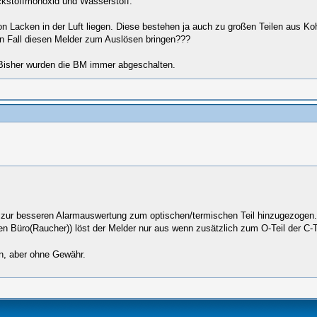
ickstoffmonoxid und Wasserstoff.
Lacken in der Luft liegen. Diese bestehen ja auch zu großen Teilen aus Koh
en Fall diesen Melder zum Auslösen bringen???
 Bisher wurden die BM immer abgeschalten.
ch zur besseren Alarmauswertung zum optischen/termischen Teil hinzugezogen. 
ngen Büro(Raucher)) löst der Melder nur aus wenn zusätzlich zum O-Teil der C-T
n, aber ohne Gewähr.