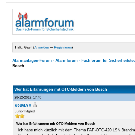
Hallo, Gast! (
Anmelden
—
Registrieren
)
Alarmanlagen-Forum - Alarmforum - Fachforum für Sicherheitste
Bosch
39 Bewertungen - 2.72 im Durchschnitt
1
2
3
4
5
Wer hat Erfahrungen mit OTC-Meldern von Bosch
28-12-2012, 17:48
#GMA#
Juniormitglied
Wer hat Erfahrungen mit OTC-Meldern von Bosch
Ich habe mich kürzlich mit dem Thema FAP-OTC-420 LSN Brandmel