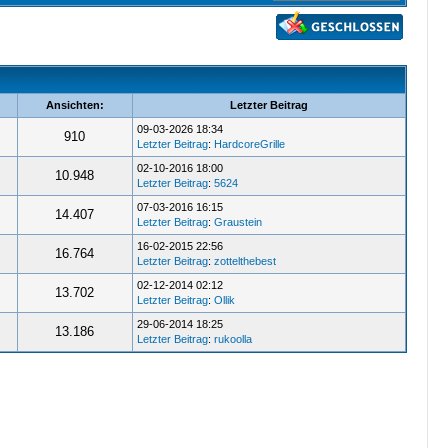
Ansichten:
Letzter Beitrag
09-03-2026 18:34
910
Letzter Beitrag
:
HardcoreGrille
02-10-2016 18:00
10.948
Letzter Beitrag
:
5624
07-03-2016 16:15
14.407
Letzter Beitrag
:
Graustein
16-02-2015 22:56
16.764
Letzter Beitrag
:
zottelthebest
02-12-2014 02:12
13.702
Letzter Beitrag
:
Ollik
29-06-2014 18:25
13.186
Letzter Beitrag
:
rukoolla