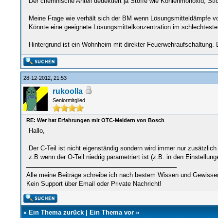
Der chemnische Anteil dedektiert ja Stoffe wie Kohlenmonoxid, St
Meine Frage wie verhält sich der BM wenn Lösungsmitteldämpfe von 
Könnte eine geeignete Lösungsmittelkonzentration im schlechtest
Hintergrund ist ein Wohnheim mit direkter Feuerwehraufschaltung.
28-12-2012, 21:53
rukoolla
Seniormitglied
RE: Wer hat Erfahrungen mit OTC-Meldern von Bosch
Hallo,
Der C-Teil ist nicht eigenständig sondern wird immer nur zusätzli
z.B wenn der O-Teil niedrig parametriert ist (z.B. in den Einstellu
Alle meine Beiträge schreibe ich nach bestem Wissen und Gewisse
Kein Support über Email oder Private Nachricht!
«
Ein Thema zurück
|
Ein Thema vor
»