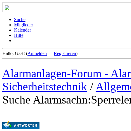
Suche
Mitglieder
Kalender
Hilfe
Hallo, Gast! (
Anmelden
—
Registrieren
)
Alarmanlagen-Forum - Alar
Sicherheitstechnik
/
Allgem
Suche Alarmsachn:Sperrele