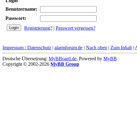
Login
Benutzername:
Passwort:
Registrierung?
|
Passwort vergessen?
Impressum / Datenschutz
|
alarmforum.de
|
Nach oben
|
Zum Inhalt
|
Deutsche Übersetzung:
MyBBoard.de
, Powered by
MyBB
Copyright © 2002-2026
MyBB Group