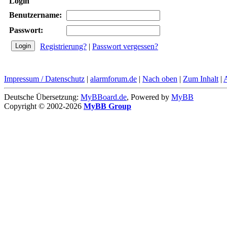
Login
Benutzername:
Passwort:
Registrierung?
|
Passwort vergessen?
Impressum / Datenschutz
|
alarmforum.de
|
Nach oben
|
Zum Inhalt
|
Deutsche Übersetzung:
MyBBoard.de
, Powered by
MyBB
Copyright © 2002-2026
MyBB Group