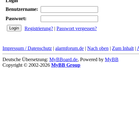
Login
Benutzername:
Passwort:
Registrierung?
|
Passwort vergessen?
Impressum / Datenschutz
|
alarmforum.de
|
Nach oben
|
Zum Inhalt
|
Deutsche Übersetzung:
MyBBoard.de
, Powered by
MyBB
Copyright © 2002-2026
MyBB Group