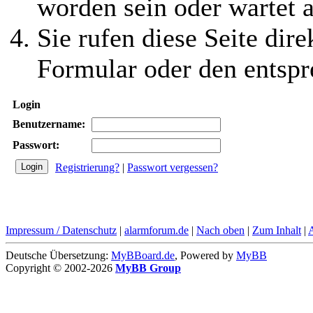
worden sein oder wartet a
Sie rufen diese Seite dire
Formular oder den entspr
Login
Benutzername:
Passwort:
Registrierung?
|
Passwort vergessen?
Impressum / Datenschutz
|
alarmforum.de
|
Nach oben
|
Zum Inhalt
|
Deutsche Übersetzung:
MyBBoard.de
, Powered by
MyBB
Copyright © 2002-2026
MyBB Group