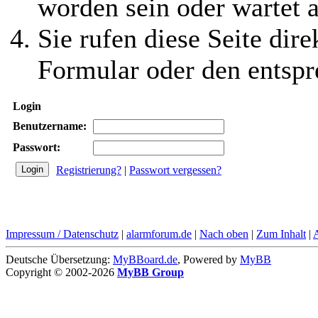
worden sein oder wartet a
Sie rufen diese Seite dire
Formular oder den entspr
Login
Benutzername:
Passwort:
Registrierung?
|
Passwort vergessen?
Impressum / Datenschutz
|
alarmforum.de
|
Nach oben
|
Zum Inhalt
|
Deutsche Übersetzung:
MyBBoard.de
, Powered by
MyBB
Copyright © 2002-2026
MyBB Group