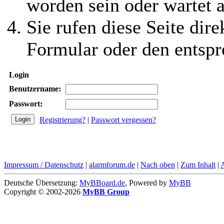
worden sein oder wartet a
Sie rufen diese Seite dire
Formular oder den entspr
Login
Benutzername:
Passwort:
Registrierung?
|
Passwort vergessen?
Impressum / Datenschutz
|
alarmforum.de
|
Nach oben
|
Zum Inhalt
|
Deutsche Übersetzung:
MyBBoard.de
, Powered by
MyBB
Copyright © 2002-2026
MyBB Group