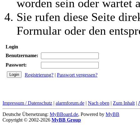
worden sein oder wartet a
Sie rufen diese Seite dire
Formular oder den entspr
Login
Benutzername:
Passwort:
Registrierung?
|
Passwort vergessen?
Impressum / Datenschutz
|
alarmforum.de
|
Nach oben
|
Zum Inhalt
|
Deutsche Übersetzung:
MyBBoard.de
, Powered by
MyBB
Copyright © 2002-2026
MyBB Group