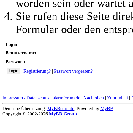
worden sein oder wartet a
Sie rufen diese Seite dire
Formular oder den entspr
Login
Benutzername:
Passwort:
Registrierung?
|
Passwort vergessen?
Impressum / Datenschutz
|
alarmforum.de
|
Nach oben
|
Zum Inhalt
|
Deutsche Übersetzung:
MyBBoard.de
, Powered by
MyBB
Copyright © 2002-2026
MyBB Group