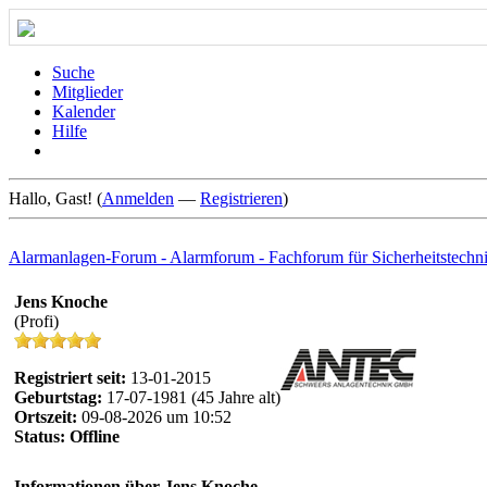
Suche
Mitglieder
Kalender
Hilfe
Hallo, Gast! (
Anmelden
—
Registrieren
)
Alarmanlagen-Forum - Alarmforum - Fachforum für Sicherheitstechn
Jens Knoche
(Profi)
Registriert seit:
13-01-2015
Geburtstag:
17-07-1981 (45 Jahre alt)
Ortszeit:
09-08-2026 um 10:52
Status:
Offline
Informationen über Jens Knoche