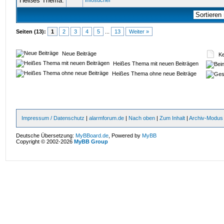
Infosucher
Seiten (13):
1
2
3
4
5
...
13
Weiter »
Neue Beiträge
Ke
Heißes Thema mit neuen Beiträgen
Heißes Thema ohne neue Beiträge
Impressum / Datenschutz
|
alarmforum.de
|
Nach oben
|
Zum Inhalt
|
Archiv-Modus
Deutsche Übersetzung:
MyBBoard.de
, Powered by
MyBB
Copyright © 2002-2026
MyBB Group