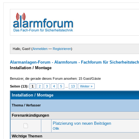
Hallo, Gast! (
Anmelden
—
Registrieren
)
Alarmanlagen-Forum - Alarmforum - Fachforum für Sicherheitstec
Installation / Montage
Benutzer, die gerade dieses Forum ansehen: 15 Gast/Gäste
Seiten (13):
1
2
3
4
5
...
13
Weiter »
Installation / Montage
Thema
/
Verfasser
Forenankündigungen
Platzierung von neuen Beiträgen
Ollik
Wichtige Themen