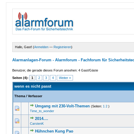
Hallo, Gast! (
Anmelden
—
Registrieren
)
Alarmanlagen-Forum - Alarmforum - Fachforum für Sicherheitste
Benutzer, die gerade dieses Forum ansehen: 4 Gast/Gäste
Seiten (4):
1
2
3
4
Weiter »
wenn es nicht passt
Thema
/
Verfasser
Umgang mit 230-Volt-Themen
(Seiten:
1
2
)
1 Bewertu
Time_to_wonder
2014....
1 Bewertu
CarstenK
Hühnchen Kung Pao
1 Bewertu