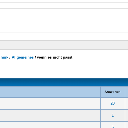
chnik
/
Allgemeines
/
wenn es nicht passt
Antworten
ng(en) - 5 von 5 durchschnittlich
1
2
3
4
5
20
ng(en) - 5 von 5 durchschnittlich
1
2
3
4
5
1
ng(en) - 5 von 5 durchschnittlich
1
2
3
4
5
5