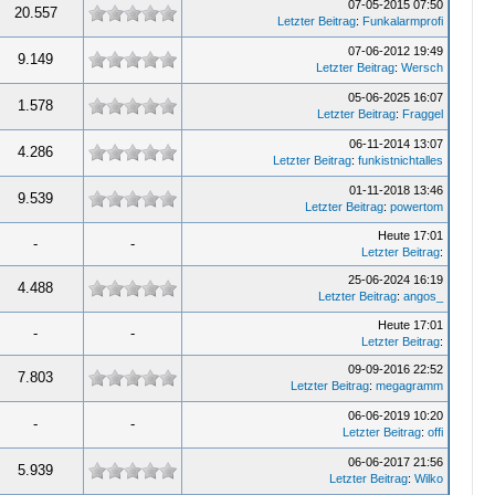
07-05-2015 07:50
20.557
Letzter Beitrag
:
Funkalarmprofi
07-06-2012 19:49
9.149
Letzter Beitrag
:
Wersch
05-06-2025 16:07
1.578
Letzter Beitrag
:
Fraggel
06-11-2014 13:07
4.286
Letzter Beitrag
:
funkistnichtalles
01-11-2018 13:46
9.539
Letzter Beitrag
:
powertom
Heute 17:01
-
-
Letzter Beitrag
:
25-06-2024 16:19
4.488
Letzter Beitrag
:
angos_
Heute 17:01
-
-
Letzter Beitrag
:
09-09-2016 22:52
7.803
Letzter Beitrag
:
megagramm
06-06-2019 10:20
-
-
Letzter Beitrag
:
offi
06-06-2017 21:56
5.939
Letzter Beitrag
:
Wilko