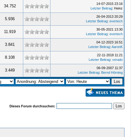
14-07-2015 23:16
34.752
Letzter Beitrag
: Heinz
26-04-2013 20:29
5.936
Letzter Beitrag
:
evertech
30-05-2021 13:30
11.919
Letzter Beitrag
:
evertech
04-12-2023 16:51
3.841
Letzter Beitrag
:
AaronK
22-11-2018 11:21
8.108
Letzter Beitrag
:
verado
06-09-2007 11:37
3.449
Letzter Beitrag
:
Bernd Hörning
Dieses Forum durchsuchen: