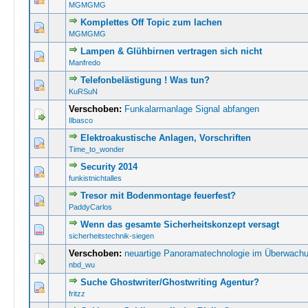
MGMGMG
Komplettes Off Topic zum lachen
1 Bewertun
MGMGMG
Lampen & Glühbirnen vertragen sich nicht
1 Bewertun
Manfredo
Telefonbelästigung ! Was tun?
2 Bewertung(
KuRSuN
Verschoben:
Funkalarmanlage Signal abfangen
Ilbasco
Elektroakustische Anlagen, Vorschriften
0 Bewertung(en) 
Time_to_wonder
Security 2014
0 Bewertung(en) 
funkistnichtalles
Tresor mit Bodenmontage feuerfest?
0 Bewertung(en) 
PaddyCarlos
Wenn das gesamte Sicherheitskonzept versagt
0 Bewertung(en) 
sicherheitstechnik-siegen
Verschoben:
neuartige Panoramatechnologie im Überwachu
nbd_wu
Suche Ghostwriter/Ghostwriting Agentur?
0 Bewertung(en) 
fritzz