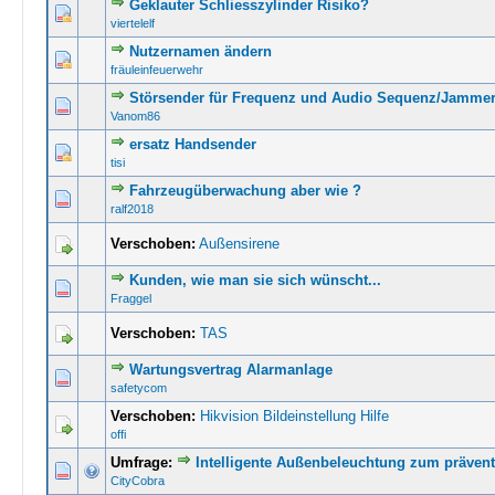
Geklauter Schliesszylinder Risiko?
0 Bewertung(en) 
viertelelf
Nutzernamen ändern
0 Bewertung(en) 
fräuleinfeuerwehr
Störsender für Frequenz und Audio Sequenz/Jamme
0 Bewertung(en) 
Vanom86
ersatz Handsender
0 Bewertung(en) 
tisi
Fahrzeugüberwachung aber wie ?
0 Bewertung(en) 
ralf2018
Verschoben:
Außensirene
Kunden, wie man sie sich wünscht...
0 Bewertung(en) 
Fraggel
Verschoben:
TAS
Wartungsvertrag Alarmanlage
0 Bewertung(en) 
safetycom
Verschoben:
Hikvision Bildeinstellung Hilfe
offi
Umfrage:
Intelligente Außenbeleuchtung zum prävent
0 Bewertung(en) 
CityCobra