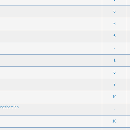
g(en) - 4 von 5 durchschnittlich
1
2
3
4
5
6
g(en) - 4 von 5 durchschnittlich
1
2
3
4
5
6
en) - 3 von 5 durchschnittlich
1
2
3
4
5
6
-
- 0 von 5 durchschnittlich
1
2
3
4
5
1
- 0 von 5 durchschnittlich
1
2
3
4
5
6
- 0 von 5 durchschnittlich
1
2
3
4
5
7
- 0 von 5 durchschnittlich
1
2
3
4
5
19
ngsbereich
-
- 0 von 5 durchschnittlich
1
2
3
4
5
10