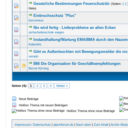
Gesetzliche Bestimmungen Feuerschutztür
(Seiten:
1
2
0 Bewertung(en) 
Heinz
Einbruchsschutz "Plus"
0 Bewertung(en) 
borromeus
Nix wird fertig - Lieferprobleme an allen Ecken
0 Bewertung(en) 
sicherheitstechnik-siegen
Instandhaltung/Wartung EMA/BMA durch den Hausme
0 Bewertung(en) 
Kalandris
Gibt es Außenleuchten mit Bewegungsmelder die nic
0 Bewertung(en) 
verado
BNI Die Organisation für Geschäftsempfehlungen
0 Bewertung(en) 
Bernd Hörning
Seiten (4):
1
2
3
4
Weiter »
Neue Beiträge
Heißes Thema mit neuen Beiträgen
Heißes Thema ohne neue Beiträge
Impressum / Datenschutz
|
alarmforum.de
|
Nach oben
|
Zum Inhalt
|
Archiv-Mod