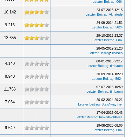
Letzter Beitrag
:
Ollik
23-07-2015 12:15
10.142
Letzter Beitrag
:
Althatede
24-09-2014 21:51
9.216
Letzter Beitrag
:
5624
29-10-2013 23:37
13.655
Letzter Beitrag
:
Ollik
28-05-2019 21:28
-
-
Letzter Beitrag
:
Ilbasco
08-01-2015 22:17
4.140
Letzter Beitrag
:
timbaum
30-09-2014 10:29
8.940
Letzter Beitrag
:
5624
07-07-2015 10:59
11.758
Letzter Beitrag
:
timbaum
20-02-2024 20:21
7.054
Letzter Beitrag
:
StayAwaythief
17-04-2016 00:43
-
-
Letzter Beitrag
:
funkistnichtalles
19-08-2020 08:06
9.649
Letzter Beitrag
:
Ollik