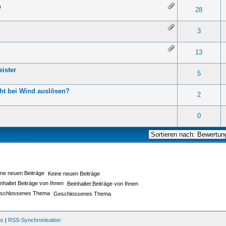
)
- 0 von 5 durchschnittlich
1
2
3
4
5
28
- 0 von 5 durchschnittlich
1
2
3
4
5
3
- 0 von 5 durchschnittlich
1
2
3
4
5
13
ister
- 0 von 5 durchschnittlich
1
2
3
4
5
5
ht bei Wind auslösen?
- 0 von 5 durchschnittlich
1
2
3
4
5
2
- 0 von 5 durchschnittlich
1
2
3
4
5
0
Keine neuen Beiträge
Beinhaltet Beiträge von Ihnen
Geschlossenes Thema
us
|
RSS-Synchronisation