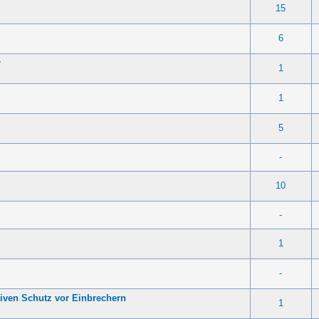
- 0 von 5 durchschnittlich
1
2
3
4
5
15
- 0 von 5 durchschnittlich
1
2
3
4
5
6
r
- 0 von 5 durchschnittlich
1
2
3
4
5
1
- 0 von 5 durchschnittlich
1
2
3
4
5
1
- 0 von 5 durchschnittlich
1
2
3
4
5
5
-
- 0 von 5 durchschnittlich
1
2
3
4
5
10
-
- 0 von 5 durchschnittlich
1
2
3
4
5
1
-
iven Schutz vor Einbrechern
- 0 von 5 durchschnittlich
1
2
3
4
5
1