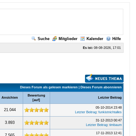
Suche
Mitglieder
Kalender
Hilfe
Es ist:
08-08-2026, 17:01
Dieses Forum als gelesen markieren
|
Dieses Forum abonnieren
Bewertung
Ansichten
Letzter Beitrag
[
auf
]
05-10-2014 23:48
21.044
Letzter Beitrag
:
funkistnichtalles
31-12-2013 00:47
3.893
Letzter Beitrag
:
timbaum
17-11-2013 12:41
7.565